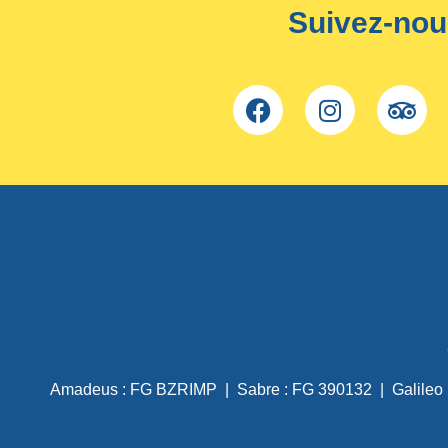
Suivez-nou
Amadeus : FG BZRIMP | Sabre : FG 390132 | Galile