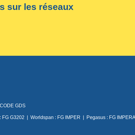
s sur les réseaux
CODE GDS
o : FG G3202 | Worldspan : FG IMPER | Pegasus : FG IMPE