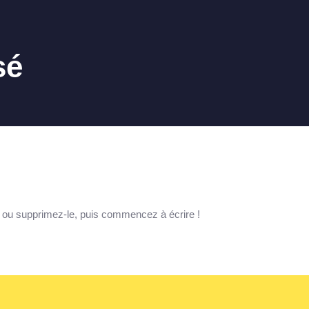
sé
e ou supprimez-le, puis commencez à écrire !